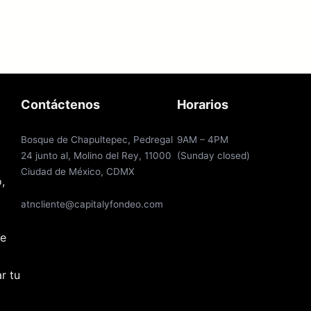
Contáctenos
Horarios
Bosque de Chapultepec, Pedregal
9AM – 4PM
24 junto al, Molino del Rey, 11000
(Sunday closed)
Ciudad de México, CDMX
,
atncliente@capitalyfondeo.com
de
r tu